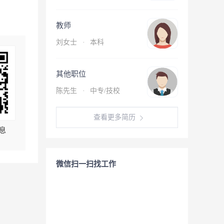
教师
刘女士
·
本科
其他职位
陈先生
·
中专/技校
查看更多简历
息
微信扫一扫找工作