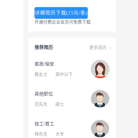
详细简历下载(15元/条)
开通付费企业会员可免费下载
推荐简历
更多简历
家政/保安
聂女士
·
高中以下
其他职位
范先生
·
硕士
技工/普工
林先生
·
大专