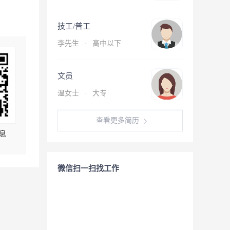
技工/普工
李先生
·
高中以下
文员
温女士
·
大专
查看更多简历
息
微信扫一扫找工作